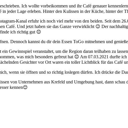
ngeschrieben. Ich wollte vorbeikommen und ihr Café genauer kennenlern
 in jeder Lage erleben. Hinter den Kulissen in der Küche, hinter der Th
nstagram-Kanal erfuhr ich noch viel mehr von den beiden. Seit dem 26.0
 Café. Und jetzt haben sie das Ganze verwirklicht 😉 Der nachhaltige
nde ich richtig gut 😊
fnen. Dennoch kannst du dir dein Essen ToGo mitnehmen und genießen.
 ein Gewinnspiel veranstaltet, um die Region daran teilhaben zu lass
ngenommen, was mich besonders gefreut hat 😊 Am 07.03.2021 durfte ic
chelnden Gesichter vor Ort waren ein toller Lichtblick für das Café un
ch, wenn sie öffnen und so richtig loslegen dürfen. Ich drücke die D
Kulissen von Unternehmen aus Krefeld und Umgebung hast, dann schau
besser kennen😊