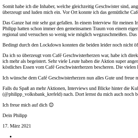
Somit habe ich die Inhaber, welche gleichzeitig Geschwister sind, a
überzeugt und luden mich ein. Vor Ort konnte ich das gemütliche Café
Das Ganze hat mir sehr gut gefallen. In einem Interview für meinen I
Philipp hatten schon immer den gemeinsamen Traum von einem eigenen
regional und versuchen so wenig wie möglich wegzuschmeißen. Das fi
Bedingt durch den Lockdown konnten die beiden leider noch nicht öf
Da ich so überzeugt vom Café Geschwisterherzen war, habe ich direkt
ich mehr als begeistert. Sehr viele Leute haben die Aktion super a
köstliches Essen vom Café Geschwisterherzen bescheren. Die vielen lä
Ich wünsche dem Café Geschwisterherzen nun alles Gute und freue mi
Falls du Spaß an mehr Aktionen, Interviews und Blicke hinter die 
(@philipp_volksbank_krefeld) nach. Dort lernst du mich auch noch 
Ich freue mich auf dich 😊
Dein Philipp
17. März 2021