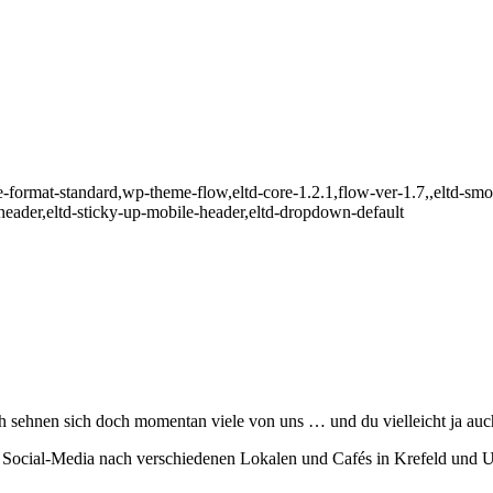
le-format-standard,wp-theme-flow,eltd-core-1.2.1,flow-ver-1.7,,eltd-smoo
e-header,eltd-sticky-up-mobile-header,eltd-dropdown-default
h sehnen sich doch momentan viele von uns … und du vielleicht ja au
ein Social-Media nach verschiedenen Lokalen und Cafés in Krefeld und